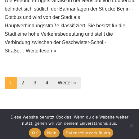
Die Friedrich-Engels-Straße in der Neustadt von Lübbenau
befindet sich südlich der Bahnanlagen der Strecke Berlin –
Cottbus und wird von der Stadt als
Hauptverbindungsstraße klassifiziert. Sie besitzt für die
Stadt eine hohe Verkehrsbedeutung und stellt die
Verbindung zwischen der Geschwister-Scholl-
Straße…
Weiterlesen »
1
2
3
4
Weiter »
Startseite
Über uns
Leistungen
Referenzen
Diese Website benutzt Cookies. Wenn du die Website weiter
Kontakt
Impressum
Datenschutzerklärung
nutzt, gehen wir von deinem Einverständnis aus.
OK
Nein
Datenschutzerklärung
Neve
| Präsentiert von
WordPress