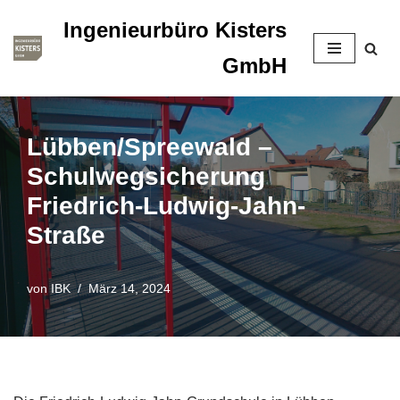
Ingenieurbüro Kisters
Zum
GmbH
Inhalt
springen
Lübben/Spreewald –
Schulwegsicherung
Friedrich-Ludwig-Jahn-
Straße
von
IBK
März 14, 2024