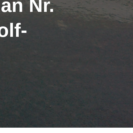
an Nr.
lf-