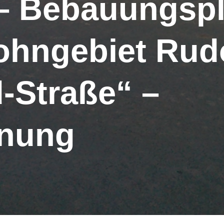
– Bebauungspl
ohngebiet Rudo
d-Straße“ –
anung