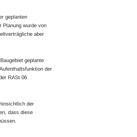
er geplanten
er Planung wurde von
ltverträgliche aber
Baugebiet geplante
ufenthaltsfunktion der
der RASt 06
insichtlich der
en, dass diese
müssen.