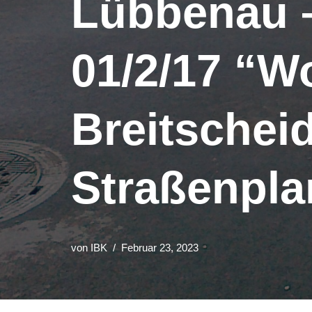
Lübbenau 
01/2/17 “W
Breitschei
Straßenpl
von
IBK
Februar 23, 2023