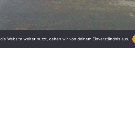
die Website weiter nutzt, gehen wir von deinem Einverständnis aus.
 Stadt Lübbenau
 410.000 Euro (Netto)
 Objektplanung Verkehrsanlagen